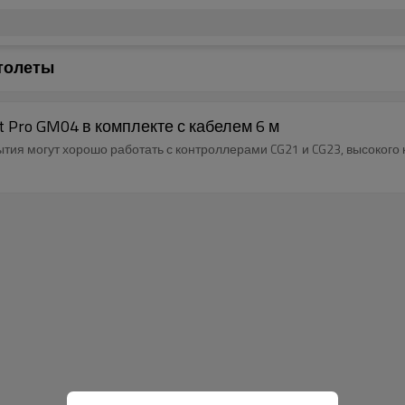
толеты
 Pro GM04 в комплекте с кабелем 6 м
ия могут хорошо работать с контроллерами CG21 и CG23, высокого 