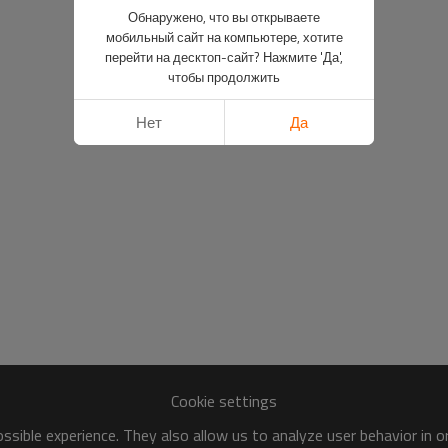
Обнаружено, что вы открываете
мобильный сайт на компьютере, хотите
перейти на десктоп-сайт? Нажмите 'Да',
чтобы продолжить
Нет
Да
Cookie settings
sible experience. They also allow us to analyze user behavior in 