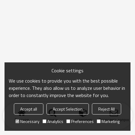
Cookie settings
We use cookies to provide you with the best possible
experience. They also allow us to analyze user behavior in
order to constantly improve the website for you.
Accept all
Accept Selection
Reject All
Главная
поиск
категория
Отправить запрос
Necessary
Analytics
Preferences
Marketing