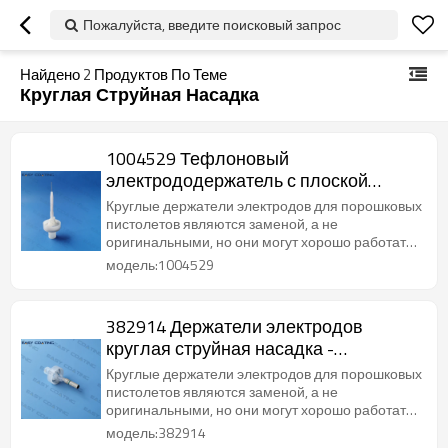
Пожалуйста, введите поисковый запрос
Найдено
2
Продуктов По Теме
Круглая Струйная Насадка
1004529 Тефлоновый
электрододержатель с плоской
форсункой для распылителя GA02
Круглые держатели электродов для порошковых
optigun NF18
пистолетов являются заменой, а не
оригинальными, но они могут хорошо работать
с пистолетами для порошкового покрытия Opti.
модель:1004529
382914 Держатели электродов
круглая струйная насадка -
центральный электрод для
Круглые держатели электродов для порошковых
пистолета Opti
пистолетов являются заменой, а не
оригинальными, но они могут хорошо работать
с пистолетами для порошкового покрытия Opti.
модель:382914