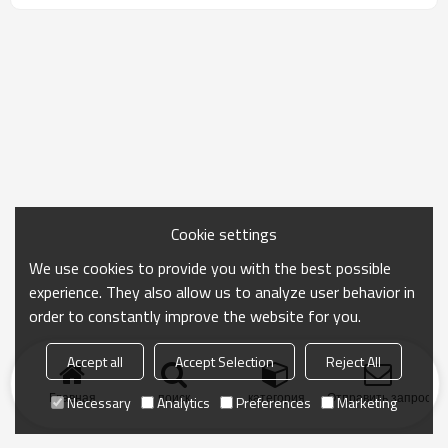
Cookie settings
We use cookies to provide you with the best possible
experience. They also allow us to analyze user behavior in
order to constantly improve the website for you.
Accept all
Accept Selection
Reject All
Главная
поиск
категория
Отправить запрос
Necessary
Analytics
Preferences
Marketing