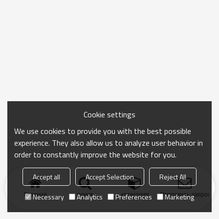
Cookie settings
We use cookies to provide you with the best possible
experience. They also allow us to analyze user behavior in
order to constantly improve the website for you.
Accept all
Accept Selection
Reject All
Главная
поиск
категория
Отправить запрос
Necessary
Analytics
Preferences
Marketing