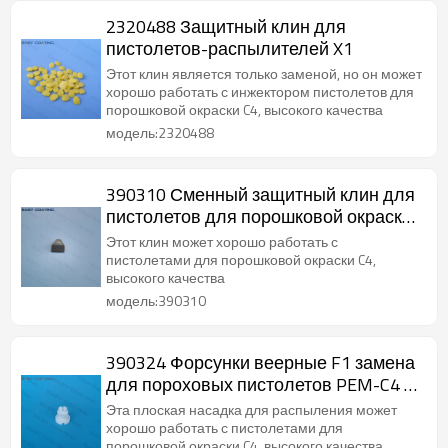
2320488 Защитный клин для
пистолетов-распылителей X1
Этот клин является только заменой, но он может
хорошо работать с инжектором пистолетов для
порошковой окраски C4, высокого качества
модель:2320488
390310 Сменный защитный клин для
пистолетов для порошковой окраски
C4
Этот клин может хорошо работать с
пистолетами для порошковой окраски C4,
высокого качества
модель:390310
390324 Форсунки веерные F1 замена
для пороховых пистолетов PEM-C4 /
PEA-C4
Эта плоская насадка для распыления может
хорошо работать с пистолетами для
порошковой окраски C4, высокого качества