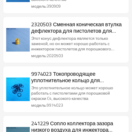
модель:390909
2320503 Сменная коническая втулка
дефлектора для пистолетов для
порошковой окраски X1
Этот конус дефлектора является только
заменой, но он может хорошо работать с
инжектором пистолетов для порошкового
покрытия C4, высокого качества
модель:2020503
9974023 Токопроводящее
уплотнительное кольцо для
порошковых инжекторов PI-P1
Это уплотнительное кольцо может хорошо
работать с пистолетами для порошковой
окраски C4, высокого качества
модель:9974023
241229 Сопло коллектора зазора
низкого воздуха для инжектора