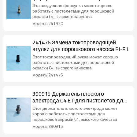
форсунки PI-F1
Эта воздушная форсунка может хорошо
работать с пистолетами для порошковой
окраски C4, высокого качества
модель:241930
241476 Замена токопроводящей
втулки для порошкового насоса PI-F1
Этот токопроводящий рукав может хорошо
работать с пистолетами для порошковой
окраски C4, высокого качества
модель:241476
390915 Держатель плоского
электрода C4 ET для пистолетов для
порошковой окраски PEA-C4 и PEM-C4
Этот держатель плоского электрода может
хорошо работать с пистолетами для
порошковой окраски C4, высокого качества
модель:390915