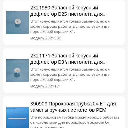
2321980 Запасной конусный
дефлектор D25 пистолета для
порошковой окраски X1
Этот конус является только заменой, но он
может хорошо работать с пистолетами для
порошковой окраски X1.
модель:2321980
2321171 Запасной конусный
дефлектор D34 пистолета для
порошковой окраски X1
Этот конус является только заменой, но он
может хорошо работать с пистолетами для
порошковой окраски X1.
модель:2321171
390909 Пороховая трубка C4 ET для
замены ручных пистолетов PEM
Эта порошковая трубка может хорошо работать
с пистолетами для порошковой окраски C4,
высокого качества