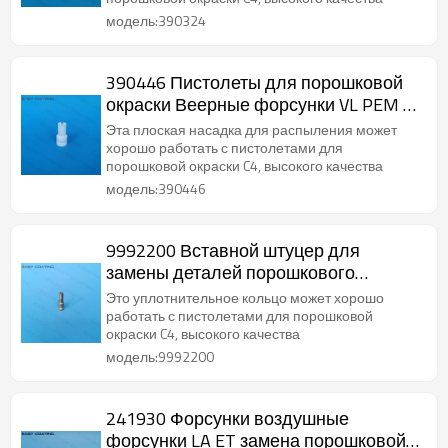
модель:390324
390446 Пистолеты для порошковой
окраски Веерные форсунки VL PEM -
C4
Эта плоская насадка для распыления может
хорошо работать с пистолетами для
порошковой окраски C4, высокого качества
модель:390446
9992200 Вставной штуцер для
замены деталей порошкового
инжектора PI-P1
Это уплотнительное кольцо может хорошо
работать с пистолетами для порошковой
окраски C4, высокого качества
модель:9992200
241930 Форсунки воздушные
форсунки LA ET замена порошковой