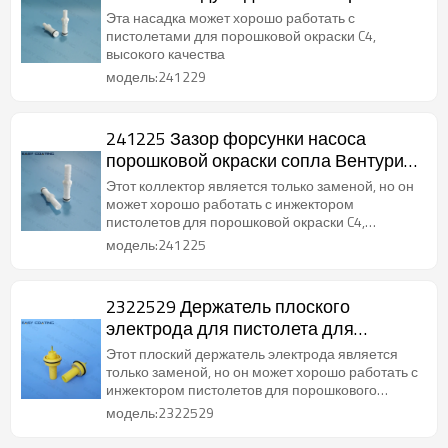
порошка Hicoat
Эта насадка может хорошо работать с
пистолетами для порошковой окраски C4,
высокого качества
модель:241229
241225 Зазор форсунки насоса
порошковой окраски сопла Вентури
коллектора
Этот коллектор является только заменой, но он
может хорошо работать с инжектором
пистолетов для порошковой окраски C4,
высокого качества
модель:241225
2322529 Держатель плоского
электрода для пистолета для
порошковой окраски X1
Этот плоский держатель электрода является
только заменой, но он может хорошо работать с
инжектором пистолетов для порошкового
покрытия C4, высокого качества
модель:2322529