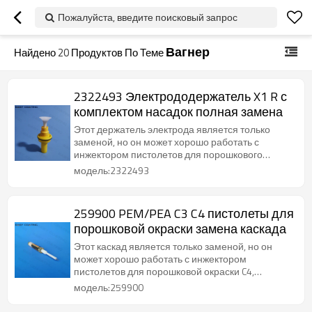
Пожалуйста, введите поисковый запрос
Вагнер
Найдено
20
Продуктов По Теме
2322493 Электрододержатель X1 R с
комплектом насадок полная замена
Этот держатель электрода является только
заменой, но он может хорошо работать с
инжектором пистолетов для порошкового
покрытия C4, высокого качества
модель:2322493
259900 PEM/PEA C3 C4 пистолеты для
порошковой окраски замена каскада
Этот каскад является только заменой, но он
может хорошо работать с инжектором
пистолетов для порошковой окраски C4,
высокого качества
модель:259900