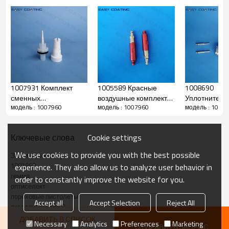
1007931 Комплект
1005589 Красные
1008690
сменных
воздушные комплекты
Уплотнитель
модель : 1007960
модель : 1007960
модель : 1007
плоскоструйных
для замены деталей
деталь в сбо
форсунок Gema в
насоса перекачки
замены пор
комплекте с
порошка IG06 1015830
деталей Opti
Cookie settings
Ключевые слова
пистолетами Opti NF20
1010160
We use cookies to provide you with the best possible
Зажимное кольцо
Производить
1007960
experience. They also allow us to analyze user behavior in
гемма
order to constantly improve the website for you.
оптиселект
пороховые пистолеты
имя
Accept all
Accept Selection
Reject All
клип кольцо
аксессуары gm03
ДОБАВИТЬ В СПИСОК
Necessary
Analytics
Preferences
Marketing
ОТПРАВИТЬ ЗАПРОС