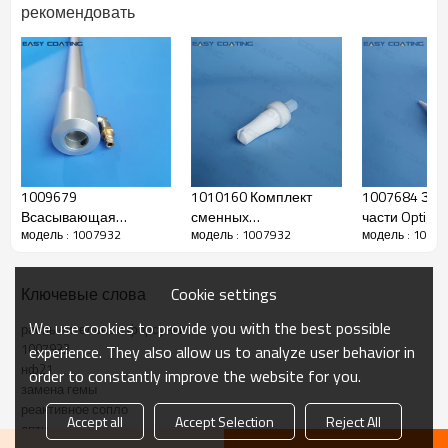
рекомендовать
1009679
1010160 Комплект
1007684 Зап
Всасывающая
сменных
части Optigun
модель : 1007932
модель : 1007932
модель : 1007
установка для
плоскоструйных
Держатели п
псевдоожижения,
форсунок Gema в
электродов 2
полная замена
комплекте с
соответствия
Cookie settings
Ключевые слова
бункера для порошка
пистолетами opti NF20
NF25
Optiflex
1007931
We use cookies to provide you with the best possible
распылительные форсунки
Производить
1007932
experience. They also allow us to analyze user behavior in
нф21
order to constantly improve the website for you.
замена гемы
реактивное сопло
имя
набор реактивных форсунок
Accept all
Accept Selection
Reject All
опти
исходный код
1007 932