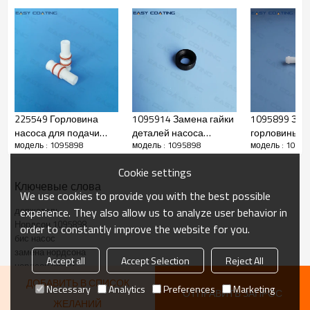
225549 Горловина
1095914 Замена гайки
1095899 Зам
насоса для подачи
деталей насоса
горловины и
модель : 1095898
модель : 1095898
модель : 1095
порошка, 0,188 дюйма,
подачи порошка для
порошка для
внутренний диаметр,
Encore Generation II
encore genII t
Cookie settings
замена тефлона
Ключевые слова
We use cookies to provide you with the best possible
Производить
держатель
experience. They also allow us to analyze user behavior in
Нордсон 1095898
order to constantly improve the website for you.
бис насос
держатели
замена нордсона
имя
Accept all
Accept Selection
Reject All
нордсон части
ДОБАВИТЬ В СПИСОК
код оружия
Necessary
Analytics
Preferences
Marketing
1095898
ОТПРАВИТЬ ЗАПРОС
ЖЕЛАНИЙ
металл